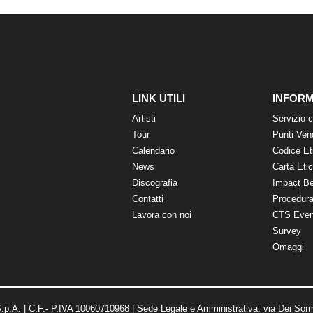
LINK UTILI
INFORM
Artisti
Servizio c
Tour
Punti Ven
Calendario
Codice Et
News
Carta Eti
Discografia
Impact B
Contatti
Procedura
Lavora con noi
CTS Even
Survey
Omaggi
p.A. | C.F.- P.IVA 10060710968 | Sede Legale e Amministrativa: via Dei Sorm