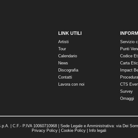
LINK UTILI
INFORM
Artisti
Servizio c
Tour
Punti Ven
Calendario
Codice Et
News
Carta Eti
Discografia
Impact B
Contatti
Procedura
Lavora con noi
CTS Even
Survey
Omaggi
p.A. | C.F.- P.IVA 10060710968 | Sede Legale e Amministrativa: via Dei Sorm
Privacy Policy
|
Cookie Policy
|
Info legali