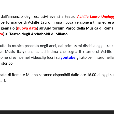
 dall’annuncio degli esclusivi eventi a teatro
Achille Lauro Unplug
a performance di Achille Lauro in una nuova versione intima ed ess
26 gennaio
(
nuova data
)
all
’
Auditorium Parco della Musica di Roma 
ta
)
al Teatro degli Arcimboldi di Milano
.
tutta la musica prodotta negli anni, dai primissimi dischi a oggi, tra c
er Music Italy)
una ballad intima che segna il ritorno di Achill
come si evince nel videoclip fuori su
youtube
girato per intero nella
 storico.
e date di Roma e Milano saranno disponibili dalle ore 16.00 di oggi s
ati.