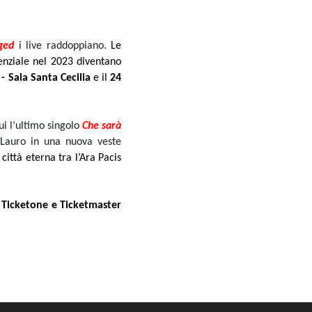
ged
i live raddoppiano.
Le
enziale nel 2023 diventano
- Sala Santa Cecilia
e il
24
ui l’ultimo singolo
Che sarà
e Lauro in una nuova veste
 città eterna tra l’Ara Pacis
u
Ticketone e Ticketmaster