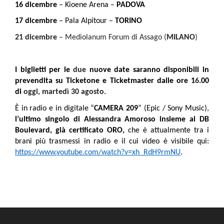
16 dicembre
– Kioene Arena –
PADOVA
17 dicembre
– Pala Alpitour –
TORINO
21 dicembre
– Mediolanum Forum di Assago (
MILANO
)
I biglietti per le
due
nuove date saranno disponibili in
prevendita su Ticketone e Ticketmaster dalle ore 1
6
.00
di
oggi, martedì 30 agosto.
È in radio e in digitale “
CAMERA 209
” (Epic / Sony Music),
l’ultimo singolo di Alessandra Amoroso insieme ai DB
Boulevard, già certificato ORO,
che è attualmente tra i
brani più trasmessi in radio e il cui video è visibile qui:
https://www.youtube.com/watch?v=xh_RdH9rmNU
.