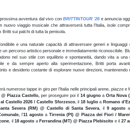
 prossima avventura dal vivo con
BRITTINTOUR ’26
e annuncia ogg
n nuovo viaggio musicale che attraverserà tutta l’Italia, isole compr
Britti sui palchi di tutta la penisola.
ondibile e una naturale capacità di attraversare generi e linguaggi mu
re un percorso artistico personale e immediatamente riconoscibile. Bl
ondono nel suo stile con equilibrio e spontaneità, dando vita a una
atile e da sempre aperto alla sperimentazione, Britti porta av
istinto e desiderio costante di esplorare nuove direzioni, mantenendo
rà numerose tappe in giro per l’Italia nelle principali arene, piazze e fe
 @ Piazza Castello,
per proseguire poi il
14 giugno
a
Orta Nova (
l Castello 2026 / Castello Sforzesco
, il
18 luglio
a
Romano d’Ezz
anta Severa (RM) @ Castello di Santa Severa
, il
9 agosto
a
 Comunale,
l’
11 agosto
a
Tirrenia (PI) @ Piazza dei Fiori / Mare
cone
, il
18 agosto
a
Ferrandina (MT) @ Piazza Plebiscito
e il
27 