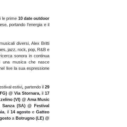
i le prime
10 date outdoor
ese, portando l’energia e il
sicali diversi, Alex Britti
ues, jazz, rock, pop, R&B e
 ricerca sonora in continua
anti una musica che nasce
 nel live la sua espressione
stival estivi
,
partendo il
29
FG) @ Via Stornara,
il
17
elino (VI) @ Ama Music
Sanza (SA) @ Festival
nia
, il
14 agosto
e
Gatteo
agosto
a
Botrugno (LE) @