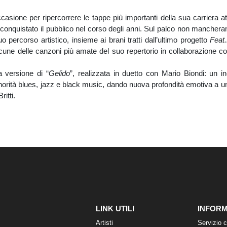
ccasione per ripercorrere le tappe più importanti della sua carriera a
 conquistato il pubblico nel corso degli anni. Sul palco non mancheran
 percorso artistico, insieme ai brani tratti dall’ultimo progetto
Feat
alcune delle canzoni più amate del suo repertorio in collaborazione co
 versione di “
Gelido
”, realizzata in duetto con Mario Biondi: un i
onorità blues, jazz e black music, dando nuova profondità emotiva a u
itti.
LINK UTILI
INFORM
Artisti
Servizio c