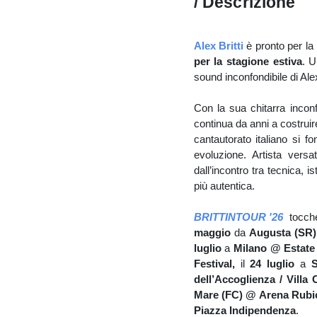
/ Descrizione
Alex Britti
è pronto per la
per la stagione estiva
. U
sound inconfondibile di Alex 
Con la sua chitarra inconf
continua da anni a costrui
cantautorato italiano si f
evoluzione. Artista vers
dall’incontro tra tecnica, 
più autentica.
BRITTINTOUR '26
tocche
maggio
da
Augusta (SR)
luglio
a
Milano @ Estate a
Festival,
il
24 luglio
a
S
dell’Accoglienza / Villa
Mare (FC) @ Arena Rubi
Piazza Indipendenza
.