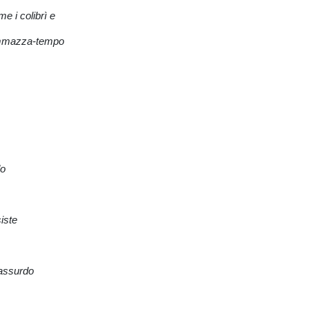
e i colibrì e
ammazza-tempo
do
iste
 assurdo