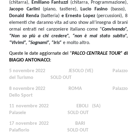
(chitarra),
Emiliano Fantuzzi
(chitarra, Programmazione),
Jacopo Carlini
(piano, tastiere),
Lucio Fasino
(basso),
Donald Renda
(batteria)
e Ernesto Lopez
(percussioni), 8
elementi che daranno vita ad uno show all’insegna di brani
ormai entrati nel canzoniere italiano come “
Convivendo”,
“Non so più a chi credere”, “non è mai stato subito”,
“Vivimi”, “Sognami”, “Iris”
e molto altro.
Queste le date aggiornate del “
PALCO CENTRALE TOUR”
di
BIAGIO ANTONACCI
:
5 novembre 2022 JESOLO (VE) Palazzo
del Turismo SOLD OUT
8 novembre 2022 ROMA Palazzo
Dello Sport
11 novembre 2022 EBOLI (SA)
Palasele SOLD OUT
17 novembre 2022 BARI
Palaflorio SOLD OUT