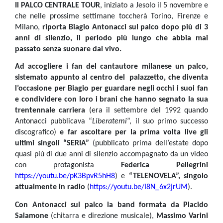
Il PALCO CENTRALE TOUR
, iniziato a Jesolo il 5 novembre e
che nelle prossime settimane toccherà Torino, Firenze e
Milano,
riporta Biagio Antonacci sul palco dopo più di 3
anni di silenzio, il periodo più lungo che abbia mai
passato senza suonare dal vivo.
Ad accogliere i fan del cantautore milanese un palco,
sistemato appunto al centro del palazzetto, che diventa
l’occasione per Biagio per guardare negli occhi i suoi fan
e condividere con loro i brani che hanno segnato la sua
trentennale carriera
(era il settembre del 1992 quando
Antonacci pubblicava “
Liberatemi
”, il suo primo successo
discografico)
e far ascoltare per la prima volta live gli
ultimi singoli “SERIA”
(pubblicato prima dell’estate dopo
quasi più di due anni di silenzio accompagnato da un video
con protagonista
Federica Pellegrini
https://youtu.be/pK3BpvR5hH8
) e
“TELENOVELA”, singolo
attualmente in radio
(
https://youtu.be/I8N_6x2jrUM
).
Con Antonacci sul palco la band formata da Placido
Salamone
(chitarra e direzione musicale),
Massimo Varini