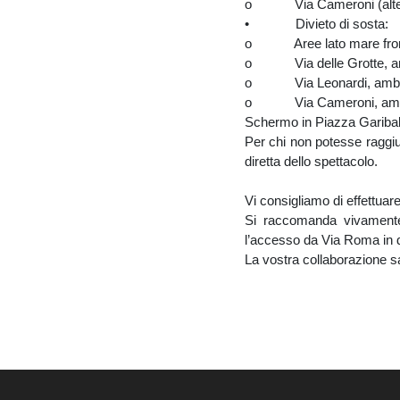
o Via Cameroni (altezza
• Divieto di sosta:
o Aree lato mare fronte 
o Via delle Grotte, ambo
o Via Leonardi, ambo i 
o Via Cameroni, ambo i l
Schermo in Piazza Garibal
Per chi non potesse raggiu
diretta dello spettacolo.
Vi consigliamo di effettuare i
Si raccomanda vivamente 
l’accesso da Via Roma in di
La vostra collaborazione sa