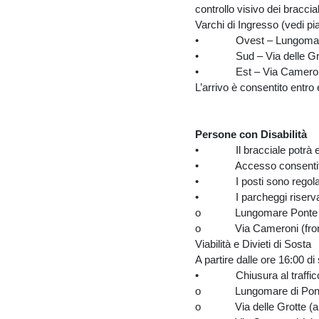
controllo visivo dei bracci
Varchi di Ingresso (vedi pia
• Ovest – Lungomare
• Sud – Via delle Gro
• Est – Via Camero
L’arrivo è consentito entro 
Persone con Disabilità
• Il bracciale potrà esse
• Accesso consentito da tu
• I posti sono regolamen
• I parcheggi riservati s
o Lungomare Ponte Nu
o Via Cameroni (fronte
Viabilità e Divieti di Sosta
A partire dalle ore 16:00 d
• Chiusura al traffico 
o Lungomare di Ponte Nu
o Via delle Grotte (ango