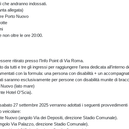
ali che andranno indossati.
nta allegata)
 Porto Nuovo
tte
ni
e non oltre le ore 20:00.
re ritirato presso l’Info Point di Via Roma.
tti e tre gli ingressi per raggiungere l’area dedicata all’interno de
tati con la formula: una persona con disabilità + un accompagnat
aranno esclusivamente per persone con disabilità munite di bracci
ovo (lato mare)
 Hotel O’Scia).
i sabato 27 settembre 2025 verranno adottati i seguenti provvedimenti di
veicolare:
ovo (angolo Via dei Depositi, direzione Stadio Comunale).
lo Via Palazzo, direzione Stadio Comunale).