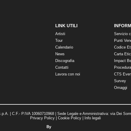
LINK UTILI
INFORM
Artisti
Servizio c
Tour
Punti Ven
Calendario
Codice Et
News
Carta Eti
Discografia
Impact B
Contatti
Procedura
Lavora con noi
CTS Even
Survey
Omaggi
p.A. | C.F.- P.IVA 10060710968 | Sede Legale e Amministrativa: via Dei Sorm
Privacy Policy
|
Cookie Policy
|
Info legali
By