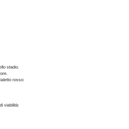
llo stadio.
ore.
aletto rosso:
 viabilità: