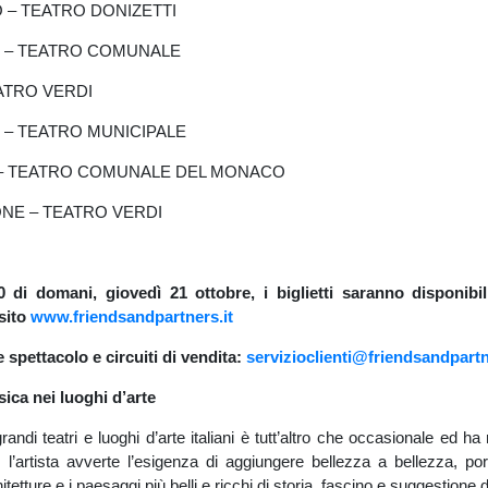
MO – TEATRO DONIZETTI
NA – TEATRO COMUNALE
TEATRO VERDI
ZA – TEATRO MUNICIPALE
ISO – TEATRO COMUNALE DEL MONACO
NONE – TEATRO VERDI
0 di domani, giovedì 21 ottobre, i biglietti saranno disponib
sito
www.friendsandpartners.it
e spettacolo e circuiti di vendita:
servizioclienti@friendsandpartn
sica nei luoghi d’arte
grandi teatri e luoghi d’arte italiani è tutt’altro che occasionale ed ha 
i, l’artista avverte l’esigenza di aggiungere bellezza a bellezza, po
hitetture e i paesaggi più belli e ricchi di storia, fascino e suggestione