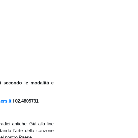
ili secondo le modalità e
ers.it
l 02.4805731
radici antiche. Già alla fine
rtando l’arte della canzone
 del nostro Paese.