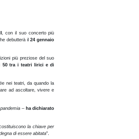
I
, con il suo concerto più
che debutterà il
24 gennaio
sizioni più preziose del suo
 50 tra i teatri lirici e di
ée nei teatri, da quando la
nare ad ascoltare, vivere e
la pandemia
–
ha
dichiarato
 costituiscono la chiave per
 degna di essere abitata
”.