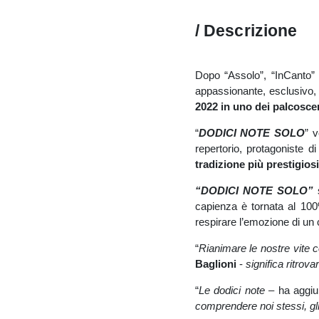
/ Descrizione
Dopo “Assolo”, “InCanto” 
appassionante, esclusivo, 
2022 in uno dei palcoscen
“
DODICI NOTE SOLO
” v
repertorio, protagoniste 
tradizione più prestigios
“DODICI NOTE SOLO”
s
capienza è tornata al 100%
respirare l’emozione di un 
“
Rianimare le nostre vite c
Baglioni
-
significa ritrov
“
Le dodici note
– ha aggi
comprendere noi stessi, gli