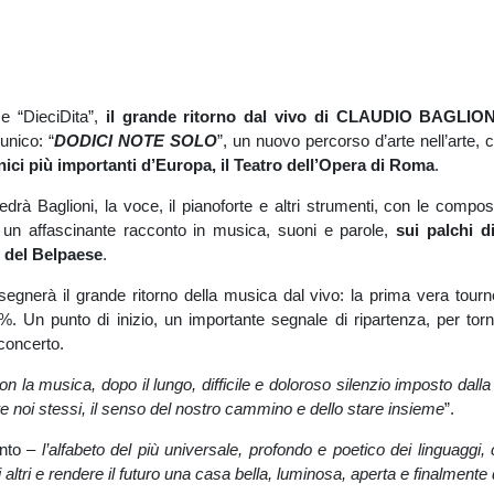
e “DieciDita”,
il grande ritorno dal vivo di CLAUDIO BAGLION
unico: “
DODICI NOTE SOLO
”, un nuovo percorso d’arte nell’arte, 
ici più importanti d’Europa, il Teatro dell’Opera di Roma
.
edrà Baglioni, la voce, il pianoforte e altri strumenti, con le compo
di un affascinante racconto in musica, suoni e parole,
sui palchi di
i del Belpaese
.
egnerà il grande ritorno della musica dal vivo: la prima vera tourn
. Un punto di inizio, un importante segnale di ripartenza, per tor
concerto.
on la musica, dopo il lungo, difficile e doloroso silenzio imposto dal
are noi stessi, il senso del nostro cammino e dello stare insieme
”.
unto –
l’alfabeto del più universale, profondo e poetico dei linguaggi,
 altri e rendere il futuro una casa bella, luminosa, aperta e finalmente