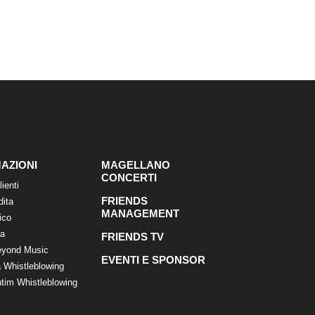
AZIONI
MAGELLANO
CONCERTI
lienti
FRIENDS
dita
MANAGEMENT
ico
ca
FRIENDS TV
eyond Music
EVENTI E SPONSOR
 Whistleblowing
tim Whistleblowing