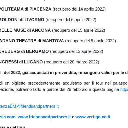
O POLITEAMA di PIACENZA
(recupero del 14 aprile 2022)
O GOLDONI di LIVORNO
(recupero del 6 aprile 2022)
O DELLE MUSE di ANCONA
(recupero del 19 aprile 2022)
A PADANO THEATRE di MANTOVA
(recupero del 9 aprile 2022)
RO CREBERG di BERGAMO
(recupero del 13 aprile 2022)
CONGRESSI di LUGANO
(recupero del 20 marzo 2022)
trali del 2022, già acquistati in prevendita, rimangono validi per le
di un biglietto precedentemente acquistato per il tour nei palas
pazione, potranno farlo a partire dal 28 febbraio a questa pagina
htt
tenzaEM@friendsandpartners.it
sic.com
,
www.friendsandpartners.it
e
www.vertigo.co.it
ciale del tour.