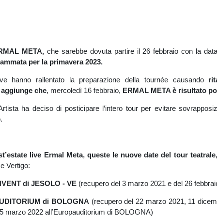
i ERMAL META,
che sarebbe dovuta partire il 26 febbraio con la dat
rammata per la primavera 2023.
tive hanno rallentato la preparazione della tournée causando
rit
si aggiunge che
, mercoledì 16 febbraio,
ERMAL META è risultato pos
’Artista ha deciso di posticipare l’intero tour per evitare sovrapposi
.
st’estate live Ermal Meta, queste le nuove date del tour teatrale
e Vertigo:
INVENT di JESOLO - VE
(recupero del 3 marzo 2021 e del 26 febbra
PAUDITORIUM di BOLOGNA
(recupero del 22 marzo 2021, 11 dice
5 marzo 2022 all’Europauditorium di BOLOGNA)