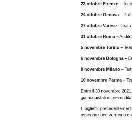
23 ottobre Firenze
– Teatr
24 ottobre Genova
– Poli
27 ottobre Varese
- Teatr
31 ottobre Roma
– Audito
5 novembre Torino
– Teat
6 novembre Bologna
– Eu
8 novembre Milano
– Teat
10 novembre Parma
– Tea
Entro il 30 novembre 2021 
già acquistati in prevendit
I biglietti precedenteme
assegnazione verranno com