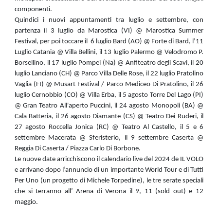
componenti.
Quindici i nuovi appuntamenti tra luglio e settembre, con
partenza il 3 luglio da Marostica (VI) @ Marostica Summer
Festival, per poi toccare il 6 luglio Bard (AO) @ Forte di Bard, l’11
Luglio Catania @ Villa Bellini, il 13 luglio Palermo @ Velodromo P.
Borsellino, il 17 luglio Pompei (Na) @ Anfiteatro degli Scavi, il 20
luglio Lanciano (CH) @ Parco Villa Delle Rose, il 22 luglio Pratolino
Vaglia (FI) @ Musart Festival / Parco Mediceo Di Pratolino, il 26
luglio Cernobbio (CO) @ Villa Erba, il 5 agosto Torre Del Lago (PI)
@ Gran Teatro All'aperto Puccini, il 24 agosto Monopoli (BA) @
Cala Batteria, il 26 agosto Diamante (CS) @ Teatro Dei Ruderi, il
27 agosto Roccella Jonica (RC) @ Teatro Al Castello, il 5 e 6
settembre Macerata @ Sferisterio, il 9 settembre Caserta @
Reggia Di Caserta / Piazza Carlo Di Borbone.
Le nuove date arricchiscono il calendario live del 2024 de IL VOLO
e arrivano dopo l’annuncio di un importante World Tour e di Tutti
Per Uno (un progetto di Michele Torpedine), le tre serate speciali
che si terranno all’ Arena di Verona il 9, 11 (sold out) e 12
maggio.