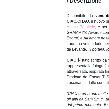
/ Descrizione
Disponibile da
venerd
CIAO/CHAO
, il nuovo 
Anime Parallele
, e per
GRAMMY® Awards co
Ettorre) e
All’amore nost
Laura ha voluto fortemen
da Levante,
Ti porterai 
CIAO
è stato scritto da
rappresenta la fotografi
attraversata, respirata fin
Prodotto da Fraser T S
trascinante, dalle sonori
“
CIAO è un brano molto pa
gli altri da Sam Smith, u
dal primo momento di sc