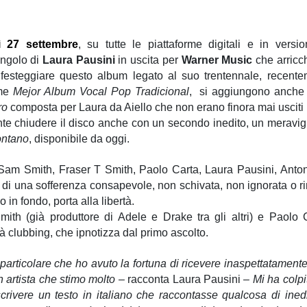
ì 27 settembre
, su tutte le piattaforme digitali e in versi
singolo di
Laura Pausini
in uscita per
Warner Music
che arricchi
 festeggiare questo album legato al suo trentennale, recent
me
Mejor Album Vocal Pop Tradicional
, si aggiungono anch
ro
composta per Laura da Aiello che non erano finora mai usciti n
te chiudere il disco anche con un secondo inedito, un meravigli
lontano
, disponibile da oggi.
 Sam Smith, Fraser T Smith, Paolo Carta, Laura Pausini, Anton
a di una sofferenza consapevole, non schivata, non ignorata o r
o in fondo, porta alla libertà.
mith (già produttore di Adele e Drake tra gli altri) e Paolo
tà clubbing, che ipnotizza dal primo ascolto.
rticolare che ho avuto la fortuna di ricevere inaspettatamente q
n artista che stimo molto –
racconta Laura Pausini
– Mi ha colpi
rivere un testo in italiano che raccontasse qualcosa di inedi