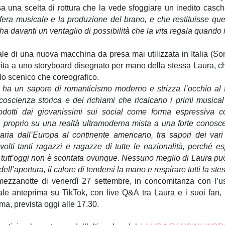
 una scelta di rottura che la vede sfoggiare un inedito casche
ra musicale e la produzione del brano, e che restituisse qu
ha davanti un ventaglio di possibilità che la vita regala quando 
le di una nuova macchina da presa mai utilizzata in Italia (S
vita a uno storyboard disegnato per mano della stessa Laura, 
ello scenico che coreografico.
 ha un sapore di romanticismo moderno e strizza l’occhio al 
oscienza storica e dei richiami che ricalcano i primi musical
odotti dai giovanissimi sui social come forma espressiva
 proprio su una realtà ultramoderna mista a una forte conosce
aria dall’Europa al continente americano, tra sapori dei var
volti tanti ragazzi e ragazze di tutte le nazionalità, perché e
 tutt’oggi non è scontata ovunque
.
Nessuno meglio di Laura può 
ell’apertura, il calore di tendersi la mano e respirare tutti la ste
a mezzanotte di venerdì 27 settembre, in concomitanza con l’us
le anteprima su TikTok, con live Q&A tra Laura e i suoi fan, 
orma, prevista oggi alle 17.30.