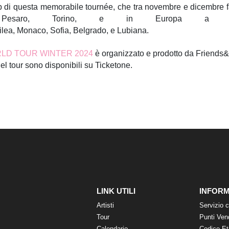
ep di questa memorabile tournée, che tra novembre e dicembre f
, Pesaro, Torino, e in Europa a Mars
lea, Monaco, Sofia, Belgrado, e Lubiana.
RLD TOUR WINTER 2024
è organizzato e prodotto da Friends&
e del tour sono disponibili su Ticketone.
LINK UTILI
INFORM
Artisti
Servizio c
Tour
Punti Ven
Calendario
Codice Et