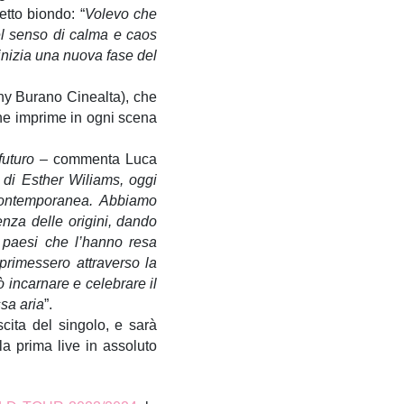
tto biondo: “
Volevo che
el senso di calma e caos
inizia una nuova fase del
ony Burano Cinealta), che
che imprime in ogni scena
futuro –
commenta Luca
 di Esther Wiliams, oggi
 contemporanea. Abbiamo
nza delle origini, dando
i paesi che l’hanno resa
sprimessero attraverso la
incarnare e celebrare il
ssa aria
”.
cita del singolo, e sarà
la prima live in assoluto