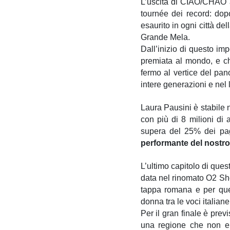
L’uscita di CIAO/CHAO a
tournée dei record: dopo
esaurito in ogni città d
Grande Mela.
Dall’inizio di questo im
premiata al mondo, e ch
fermo al vertice del pan
intere generazioni e nel l
Laura Pausini è stabile n
con più di 8 milioni di 
supera del 25% dei pag
performante del nostro
L’ultimo capitolo di quest
data nel rinomato O2 She
tappa romana e per quel
donna tra le voci italiane
Per il gran finale è pre
una regione che non er