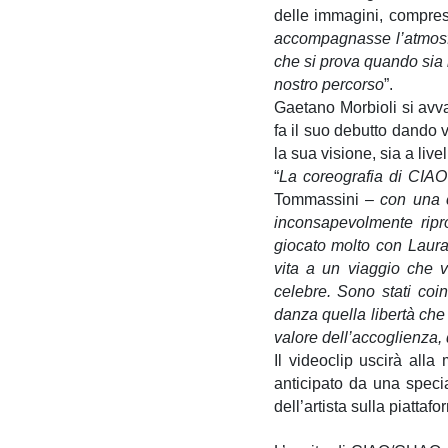
delle immagini, compresa
accompagnasse l’atmosfe
che si prova quando sia 
nostro percorso
”.
Gaetano Morbioli si avva
fa il suo debutto dando 
la sua visione, sia a liv
“
La coreografia di CIAO
Tommassini –
con una c
inconsapevolmente ripr
giocato molto con Laura
vita a un viaggio che v
celebre. Sono stati coin
danza quella libertà che
valore dell’accoglienza, d
Il videoclip uscirà all
anticipato da una specia
dell’artista sulla piattaf