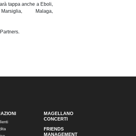
arà tappa anche a Eboli,
iglia, Malaga,
Partners.
AZIONI
MAGELLANO
CONCERTI
lienti
FRIENDS
dita
MANAGEMENT
ico