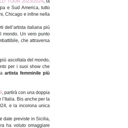
LD TOUR 2023/2024
, la
ropa e Sud America, tutto
i, Chicago e infine nella
i dell’artista italiana più
nel mondo. Un vero punto
battibile, che attraversa
a più ascoltata del mondo,
mento per i suoi show che
rma
artista femminile più
4
, partirà con una doppia
’Italia. Bis anche per la
024, e la incorona unica
date previste in Sicilia,
ura ha voluto omaggiare