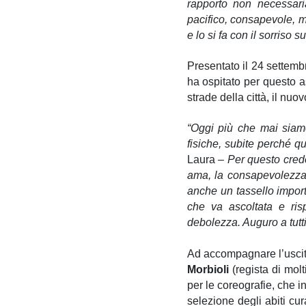
rapporto non necessar
pacifico, consapevole, 
e lo si fa con il sorriso s
Presentato il 24 settemb
ha ospitato per questo as
strade della città, il n
“Oggi più che mai siamo
fisiche, subite perché q
Laura
– Per questo credo 
ama, la consapevolezza
anche un tassello import
che va ascoltata e ris
debolezza. Auguro a tutt
Ad accompagnare l’uscit
Morbioli
(regista di molt
per le coreografie, che i
selezione degli abiti cur