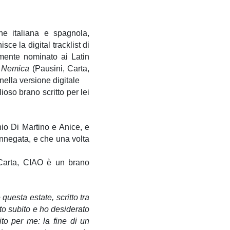
one italiana e spagnola,
sce la digital tracklist di
emente nominato ai Latin
e
Nemica
(Pausini, Carta,
ella versione digitale
oso brano scritto per lei
io Di Martino e Anice, e
innegata, e che una volta
 Carta, CIAO è un brano
uesta estate, scritto tra
to subito e ho desiderato
to per me: la fine di un