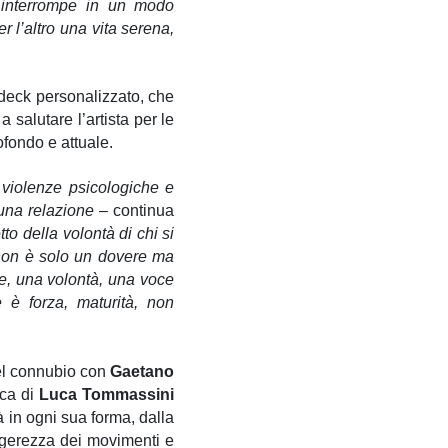
 interrompe in un modo
 l’altro una vita serena,
 deck personalizzato, che
 salutare l’artista per le
ofondo e attuale.
 violenze psicologiche e
 una relazione
– continua
to della volontà di chi si
non è solo un dovere ma
re, una volontà, una voce
 è forza, maturità, non
del connubio con
Gaetano
ica di
Luca Tommassini
à in ogni sua forma, dalla
eggerezza dei movimenti e