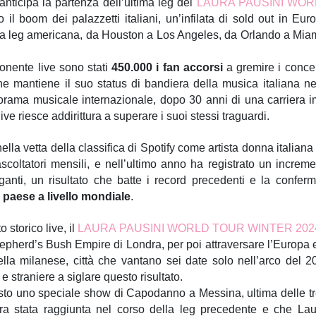
nticipa la partenza dell’ultima leg del
LAURA PAUSINI WOR
 il boom dei palazzetti italiani, un’infilata di sold out in Eu
ella leg americana, da Houston a Los Angeles, da Orlando a Miam
ponente live sono stati
450.000 i fan accorsi
a gremire i concert
e mantiene il suo status di bandiera della musica italiana 
orama musicale internazionale, dopo 30 anni di una carriera im
ive riesce addirittura a superare i suoi stessi traguardi.
ella vetta della classifica di Spotify come artista donna italian
ascoltatori mensili, e nell’ultimo anno ha registrato un incre
anti, un risultato che batte i record precedenti e la confe
 paese a livello mondiale
.
o storico live, il
LAURA PAUSINI WORLD TOUR WINTER 202
pherd’s Bush Empire di Londra, per poi attraversare l’Europa e l
la milanese, città che vantano sei date solo nell’arco del 2
 e straniere a siglare questo risultato.
visto uno speciale show di Capodanno a Messina, ultima delle tre 
a stata raggiunta nel corso della leg precedente e che La