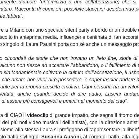
iamente d’amore (un’amicizia o una collaborazione) che si
maturo. Racconta
di come sia possibile staccarsi desiderando per
ulle labbra
”.
re a Milano con uno speciale silent party a bordo di un double
colto in anteprima media, influencer e centinaia di fan accorsi a
uovo singolo di Laura Pausini porta con sé anche un messaggio pr
 circondati da storie che non trovano un lieto fine, storie di
ualcuno non riesce ad accettare l’abbandono, o il fallimento di
sia fondamentale coltivare la cultura dell’accettazione, il rispet
 che amare non vuol dire possedere, e saper lasciar andare 
ante per la propria crescita emotiva. Ogni persona ha un valo
pettata, anche quando decide di dire addio. Lasciar andare
i di essere più consapevoli e umani nel momento del ciao”.
a di CIAO il
videoclip
di grande impatto, che segna il ritorno 
i dei più noti video musicali dell’artista), con la direzione artist
nsieme alla stessa Laura si prefiggono di rappresentare la libert
ato dallo styling di
Susanna Ausoni
, al corpo di ballo, alla l