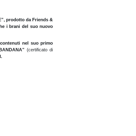
E”, prodotto da Friends &
che i brani del suo nuovo
 contenuti nel suo primo
o “BANDANA”
(certificato di
3.