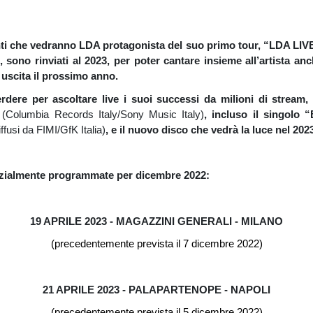
nti che vedranno LDA protagonista del suo primo tour, “LDA LIV
sono rinviati al 2023, per poter cantare insieme all’artista an
 uscita il prossimo anno.
dere per ascoltare live i suoi successi da milioni di stream,
”
(Columbia Records Italy/Sony Music Italy)
, incluso il singol
iffusi da FIMI/GfK Italia)
, e il nuovo disco che vedrà la luce nel 202
nizialmente programmate per dicembre 2022:
19 APRILE 2023 - MAGAZZINI GENERALI - MILANO
(precedentemente prevista il 7 dicembre 2022)
21 APRILE 2023 - PALAPARTENOPE - NAPOLI
(precedentemente prevista il 5 dicembre 2022)