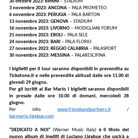
30 ottobre 2023: RIMINI
– STADIUM
3 novembre 2023: ANCONA
– PALA PROMETEO
6 novembre 2023: PERUGIA
– PALA BARTON
13 novembre 2023: GENOVA
– STADIUM
16 novembre 2023: LIVORNO
– MODIGLIANI FORUM
21 novembre 2023: EBOLI
– PALA SELE
24 novembre 2023: BARI
–
PALA FLORIO
27 novembre 2023: REGGIO CALABRIA
– PALASPORT
30 novembre 2023: MESSINA
– PALARESCIFINA
I biglietti per il tour saranno disponibili in prevendita su
Ticketone.it e nelle prevendite abituali dalle ore 11.00 di
giovedì 29 giugno.
Per gli iscritti al Bar Mario i biglietti saranno disponibili
in presale dalle ore 10.00 di domani, mercoledì 28
giugno.
Per info:
www.friendsandpartners.it
/
barmario.ligabue.com
“DEDICATO A NOI”
(Warner Music Italy)
è il titolo del
nuovo album di inediti di Luciano Ligabue che uscirà a