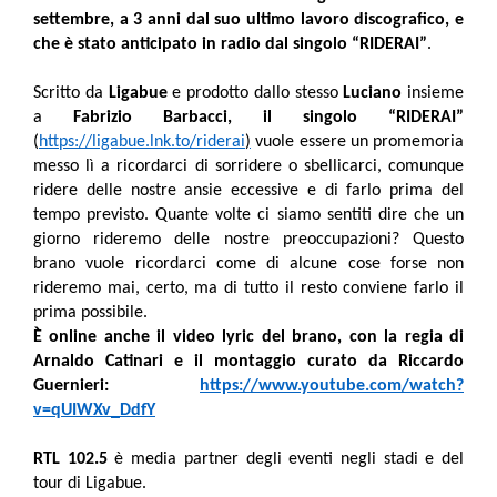
settembre, a 3 anni dal suo ultimo lavoro discografico, e
che è stato anticipato in radio dal singolo “RIDERAI”
.
Scritto da
Ligabue
e prodotto dallo stesso
Luciano
insieme
a
Fabrizio Barbacci, il singolo “RIDERAI”
(
https://ligabue.lnk.to/riderai
)
vuole essere un promemoria
messo lì a ricordarci di sorridere o sbellicarci, comunque
ridere delle nostre ansie eccessive e di farlo prima del
tempo previsto. Quante volte ci siamo sentiti dire che un
giorno rideremo delle nostre preoccupazioni? Questo
brano vuole ricordarci come di alcune cose forse non
rideremo mai, certo, ma di tutto il resto conviene farlo il
prima possibile.
È online anche il video lyric del brano, con la regia di
Arnaldo Catinari e il montaggio curato da Riccardo
Guernieri:
https://www.youtube.com/watch?
v=qUIWXv_DdfY
RTL 102.5
è media partner degli eventi negli stadi e del
tour di Ligabue.