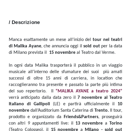
/ Descrizione
Manca esattamente un mese all'inizio del
tour nei teatri
di Malika Ayane
, che annuncia oggi il
sold out
per la data
di Milano prevista il
15 novembre
al Teatro dal Verme.
In ogni data Malika trasporterà il pubblico in un viaggio
musicale all’interno delle sfumature dei suoi più amati
successi di oltre 15 anni di carriera, in location che
raccoglieranno tra presente e passato la parte più intima
del suo repertorio. Il
“MALIKA AYANE a teatro 2024”
verrà anticipato dalla data zero il
7 novembre al Teatro
Italiano di Gallipoli
(LE) e partirà ufficialmente il
10
novembre
dall’Auditorium Santa Caterina di
Trento.
Il
tour,
prodotto e organizzato da
Friends&Partners
, proseguirà
con altri 9 appuntamenti live: il
13 novembre
a
Torino
(Teatro Colosseo), il
15
novembre
a
Milano - sold out