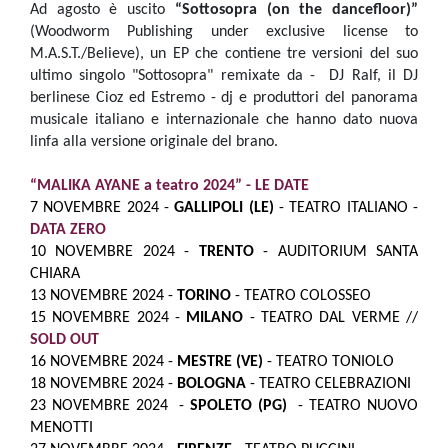
Ad agosto è uscito
“Sottosopra (on the dancefloor)”
(Woodworm Publishing under exclusive license to
M.A.S.T./Believe), un EP che contiene tre versioni del suo
ultimo singolo "Sottosopra" remixate da - DJ Ralf, il DJ
berlinese Cioz ed Estremo - dj e produttori del panorama
musicale italiano e internazionale che hanno dato nuova
linfa alla versione originale del brano.
“MALIKA AYANE a teatro 2024” - LE DATE
7 NOVEMBRE 2024 -
GALLIPOLI (LE)
- TEATRO ITALIANO -
DATA ZERO
10 NOVEMBRE 2024 -
TRENTO
- AUDITORIUM SANTA
CHIARA
13 NOVEMBRE 2024 -
TORINO
- TEATRO COLOSSEO
15 NOVEMBRE 2024 -
MILANO
- TEATRO DAL VERME //
SOLD OUT
16 NOVEMBRE 2024 -
MESTRE (VE)
- TEATRO TONIOLO
18 NOVEMBRE 2024 -
BOLOGNA
- TEATRO CELEBRAZIONI
23 NOVEMBRE 2024 -
SPOLETO (PG)
- TEATRO NUOVO
MENOTTI