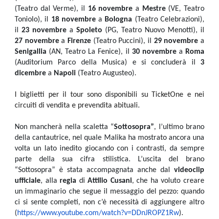
(Teatro dal Verme), il
16 novembre
a
Mestre
(VE, Teatro
Toniolo), il
18 novembre
a
Bologna
(Teatro Celebrazioni),
il
23 novembre
a
Spoleto
(PG, Teatro Nuovo Menotti), il
27 novembre
a
Firenze
(Teatro Puccini), il
29 novembre
a
Senigallia
(AN, Teatro La Fenice), il
30 novembre
a
Roma
(Auditorium Parco della Musica) e si concluderà il
3
dicembre
a
Napoli
(Teatro Augusteo).
I biglietti per il tour sono disponibili su TicketOne e nei
circuiti di vendita e prevendita abituali.
Non mancherà nella scaletta “
Sottosopra”
, l’ultimo brano
della cantautrice, nel quale Malika ha mostrato ancora una
volta un lato inedito giocando con i contrasti, da sempre
parte della sua cifra stilistica. L’uscita del brano
“Sottosopra” è stata accompagnata anche dal
videoclip
ufficiale
,
alla
regia
di
Attilio Cusani
, che ha voluto creare
un immaginario che segue il messaggio del pezzo: quando
ci si sente completi, non c’è necessità di aggiungere altro
(
https://www.youtube.com/watch?v=DDnJROPZ1Rw
).