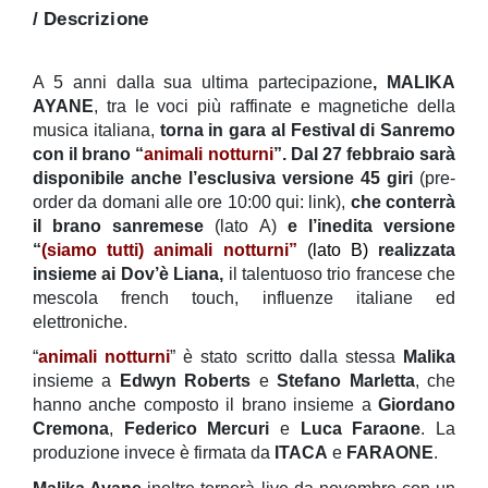
/ Descrizione
A 5 anni dalla sua ultima partecipazione
, MALIKA
AYANE
, tra le voci più
raffinate e magnetiche della
musica italiana,
torna in gara al Festival di Sanremo
con il brano “
animali notturni
”. Dal 27 febbraio sarà
disponibile anche l’esclusiva versione 45 giri
(pre-
order da domani alle ore 10:00 qui: link),
che conterrà
il brano sanremese
(lato A)
e l’in
edita versione
“
(siamo tutti) animali notturni”
(lato B)
realizzata
insieme ai Dov’è
Liana,
il talentuoso trio francese che
mescola french touch, influenze italiane ed
elettroniche.
“
animali notturni
” è stato scritto dalla stessa
Malika
insieme a
Edwyn Roberts
e
Stefano Marletta
, che
hanno anche composto il brano insieme a
Giordano
Cremona
,
Federico Mercuri
e
Luca Faraone
. La
produzione invece è firmata da
ITACA
e
FARAONE
.