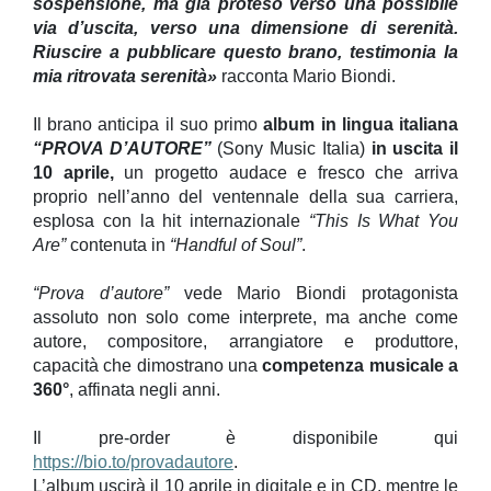
sospensione, ma già proteso verso una possibile
via d’uscita, verso una dimensione di serenità.
Riuscire a pubblicare questo brano, testimonia la
mia ritrovata serenità»
racconta Mario Biondi.
Il brano anticipa il suo primo
album in lingua italiana
“PROVA D’AUTORE”
(Sony Music Italia)
in uscita il
10 aprile,
un progetto audace e fresco che arriva
proprio nell’anno del ventennale della sua carriera,
esplosa con la hit internazionale
“This Is What You
Are”
contenuta in
“Handful of Soul”
.
“Prova d’autore”
vede Mario Biondi protagonista
assoluto non solo come interprete, ma anche come
autore, compositore, arrangiatore e produttore,
capacità che dimostrano una
competenza musicale a
360°
, affinata negli anni.
Il pre-order è disponibile qui
https://bio.to/provadautore
.
L’album uscirà il 10 aprile in digitale e in CD, mentre le