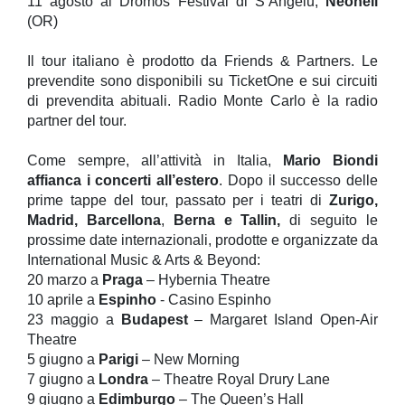
11 agosto al Dromos Festival di S’Angelu,
Neoneli
(OR)
Il tour italiano è prodotto da Friends & Partners. Le
prevendite sono disponibili su TicketOne e sui circuiti
di prevendita abituali. Radio Monte Carlo è la radio
partner del tour.
Come sempre, all’attività in Italia,
Mario Biondi
affianca i concerti all’estero
. Dopo il successo delle
prime tappe del tour, passato per i teatri di
Zurigo,
Madrid, Barcellona
,
Berna e Tallin,
di seguito le
prossime date internazionali, prodotte e organizzate da
International Music & Arts & Beyond:
20 marzo a
Praga
– Hybernia Theatre
10 aprile a
Espinho
- Casino Espinho
23 maggio a
Budapest
– Margaret Island Open-Air
Theatre
5 giugno a
Parigi
– New Morning
7 giugno a
Londra
– Theatre Royal Drury Lane
9 giugno a
Edimburgo
– The Queen’s Hall