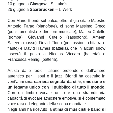
10 giugno a
Glasgow
– St Luke’s
26 giugno a
Saarbrucken
– E Werk
Con Mario Biondi sul palco, oltre al già citato Maestro
Antonio Faraò (pianoforte), ci sono Massimo Greco
(polistrumentista e direttore musicale), Matteo Cutello
(tromba), Giovanni Cutello (sassofono), Ameen
Saleem (basso), Devid Florio (percussioni, chitarra e
flauto) e David Haynes (batteria), che in alcuni show
lascerà il posto a Nicolas Viccaro (batteria) o
Francesca Remigi (batteria).
Artista dalle radici italiane profonde e dall’amore
autentico per il soul e il jazz, Biondi ha costruito in
vent’anni
una carriera segnata da stile, emozione e
un legame unico con il pubblico di tutto il mondo.
Con un timbro vocale unico e una straordinaria
capacità di evocare atmosfere emotive, si è confermato
voce rara ed elegante della scena mondiale.
Negli anni ha ricevuto la
stima di musicisti e band di