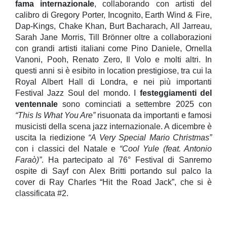
fama internazionale
, collaborando con artisti del
calibro di Gregory Porter, Incognito, Earth Wind & Fire,
Dap-Kings, Chake Khan, Burt Bacharach, All Jarreau,
Sarah Jane Morris, Till Brönner oltre a collaborazioni
con grandi artisti italiani come Pino Daniele, Ornella
Vanoni, Pooh, Renato Zero, Il Volo e molti altri. In
questi anni si è esibito in location prestigiose, tra cui la
Royal Albert Hall di Londra, e nei più importanti
Festival Jazz Soul del mondo. I
festeggiamenti del
ventennale
sono cominciati a settembre 2025 con
“This Is What You Are”
risuonata da importanti e famosi
musicisti della scena jazz internazionale. A dicembre è
uscita la riedizione
“A Very Special Mario Christmas”
con i classici del Natale e
“Cool Yule (feat. Antonio
Faraò)”
. Ha partecipato al 76° Festival di Sanremo
ospite di Sayf con Alex Britti portando sul palco la
cover di Ray Charles “Hit the Road Jack”, che si è
classificata #2.