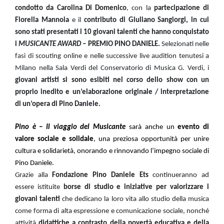
condotto
da Carolina Di Domenico
, con la
partecipazione di
Fiorella Mannoia
e il
contributo di Giuliano Sangiorgi, in cui
sono stati presentati i 10 giovani talenti che hanno conquistato
i
MUSICANTE AWARD –
PREMIO PINO DANIELE.
Selezionati nelle
fasi di scouting online e nelle successive live audition tenutesi a
Milano nella Sala Verdi del Conservatorio di Musica G. Verdi, i
giovani artisti si sono esibiti nel corso dello show con un
proprio inedito e un’elaborazione originale / interpretazione
di un’opera di Pino Daniele.
Pino è – Il viaggio del Musicante
sarà anche un
evento di
valore sociale
e solidale
, una preziosa opportunità per unire
cultura e solidarietà, onorando e rinnovando l’impegno sociale di
Pino Daniele.
Grazie alla
Fondazione Pino Daniele Ets
continueranno ad
essere istituite
borse di studio e iniziative per valorizzare i
giovani talenti
che dedicano la loro vita allo studio della musica
come forma di alta espressione e comunicazione sociale, nonché
attività
didattiche a contrasto della povertà educativa
e della