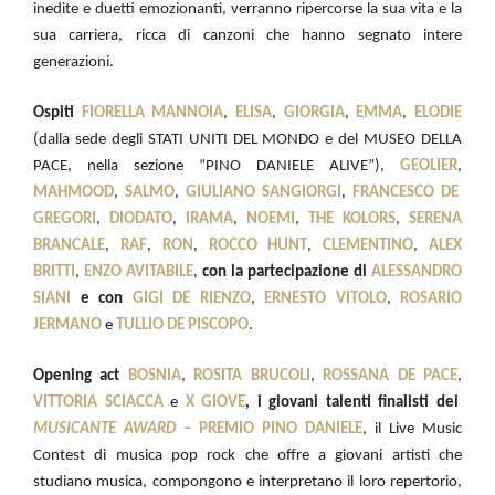
inedite e duetti emozionanti, verranno ripercorse la sua vita e la
sua carriera, ricca di canzoni che hanno segnato intere
generazioni.
Ospiti
FIORELLA MANNOIA
,
ELISA
,
GIORGIA
,
EMMA
,
ELODIE
(dalla sede degli STATI UNITI DEL MONDO e del MUSEO DELLA
PACE, nella sezione “PINO DANIELE ALIVE”),
GEOLIER
,
MAHMOOD
,
SALMO
,
GIULIANO
SANGIORGI
,
FRANCESCO DE
GREGORI
,
DIODATO
,
IRAMA
,
NOEMI
,
THE KOLORS
,
SERENA
BRANCALE
,
RAF
,
RON
,
ROCCO HUNT
,
CLEMENTINO
,
ALEX
BRITTI
,
ENZO AVITABILE
,
con la partecipazione di
ALESSANDRO
SIANI
e con
GIGI DE RIENZO
,
ERNESTO VITOLO
,
ROSARIO
JERMANO
e
TULLIO DE PISCOPO
.
Opening act
BOSNIA
,
ROSITA BRUCOLI
,
ROSSANA DE PACE
,
VITTORIA SCIACCA
e
X GIOVE
, i giovani talenti finalisti dei
MUSICANTE AWARD –
PREMIO PINO DANIELE
, il Live Music
Contest di musica pop rock che offre a giovani artisti che
studiano musica, compongono e interpretano il loro repertorio,