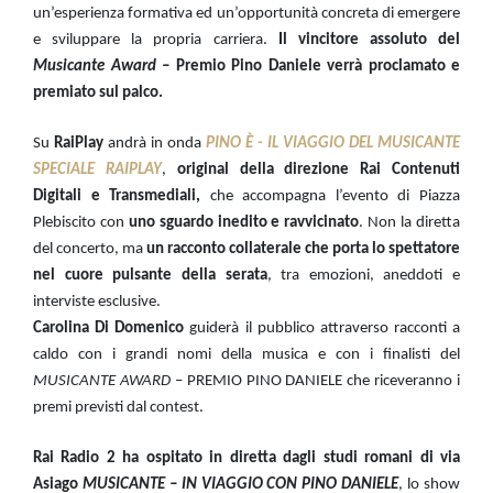
un’esperienza formativa ed un’opportunità concreta di emergere
e sviluppare la propria carriera.
Il vincitore assoluto del
Musicante Award –
Premio Pino Daniele verrà proclamato e
premiato sul palco.
Su
RaiPlay
andrà in onda
PINO È - IL VIAGGIO DEL MUSICANTE
SPECIALE RAIPLAY
,
original della direzione Rai Contenuti
Digitali e Transmediali,
che accompagna l’evento di Piazza
Plebiscito con
uno sguardo inedito e ravvicinato
. Non la diretta
del concerto, ma
un racconto collaterale che porta lo spettatore
nel cuore pulsante della serata
, tra emozioni, aneddoti e
interviste esclusive.
Carolina Di Domenico
guiderà il pubblico attraverso racconti a
caldo con i grandi nomi della musica e con i finalisti del
MUSICANTE AWARD
– PREMIO PINO DANIELE che riceveranno i
premi previsti dal contest.
Rai Radio 2 ha ospitato in diretta dagli studi romani di via
Asiago
MUSICANTE – IN VIAGGIO CON PINO DANIELE
, lo show