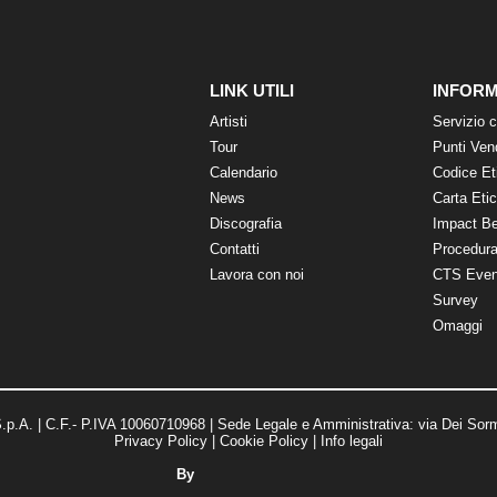
LINK UTILI
INFORM
Artisti
Servizio c
Tour
Punti Ven
Calendario
Codice Et
News
Carta Eti
Discografia
Impact B
Contatti
Procedura
Lavora con noi
CTS Even
Survey
Omaggi
p.A. | C.F.- P.IVA 10060710968 | Sede Legale e Amministrativa: via Dei Sorm
Privacy Policy
|
Cookie Policy
|
Info legali
By