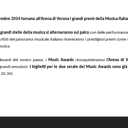
mbre 2024 tornano all’Arena di Verona i grandi premi della Musica Italia
 grandi stelle della musica
si alterneranno sul palco
con delle performance 
 Artisti del panorama musicale italiano riceveranno i prestigiosi premi come
musica.
ilevanti del nostro paese
, i
Music Awards
riconquisteranno
l’Arena di 
 grandi emozioni.
I biglietti per le due serate dei Music Awards
sono già
e 20.30).